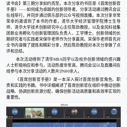
读书会】第三期分享如约而至。本次分享的书目是《首席创新官
手册》——如何成为卓越的创新领导者，分享活动通过腾讯会议
在线举行，并同步通过俱乐部的公众号视频直播。本次分享非常
荣幸的邀请到了本书的作者，清华大学经济管理学院博士生导
师、清华大学技术创新研究中心主任陈劲教授，以及金风科技集
团新业务孵化与创新管理团队负责人、工学博士、创新领域的长
期研究者与实践者宋保华老师作为分享嘉宾。宋保华老师首先对
全书内容做了提炼和精彩分享，然后陈劲教授对本次分享做了点
评和总结。
本次活动得到了清华MBA同学以及校外创新领域的感兴趣
人士积极响应和参与，活动热度非常高，腾讯会议以及直播间在
线参与本次分享活动的人数共计680余人。
《
首席创新官手册
》
是一本深入探讨首席创新官角色、职
责和实践的书籍。书中详细阐述了首席创新官在组织中推动创新
战略、协调创新资源分配、确保创新活动高质量和高效率实现的
重要性。