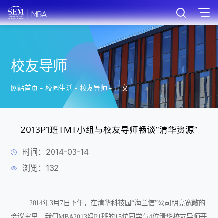
校友导师
网站首页
-
校园生活
-
校友导师
-
正文
2013P1班TMT小组与校友导师畅谈“清华资源”
时间：2014-03-14
浏览：
132
2014
年
3
月
7
日下午，在清华科技园“海兰信”公司明亮宽敞的
会议室里，我们
MBA2013
级
P1
班的
15
位同学与
4
位清华校友导师开