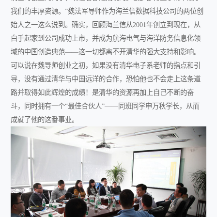
我们的丰厚资源。”魏法军导师作为海兰信数据科技公司的两位创
始人之一这么说到。确实，回顾海兰信从
2001
年创立到现在，从
白手起家到公司成功上市，并成为航海电气与海洋防务信息化领
域的中国创造典范——这一切都离不开清华的强大支持和影响。
可以说在魏导师创业之初，如果没有清华电子系老师的指点和引
导，没有通过清华与中国远洋的合作，恐怕他也不会走上这条道
路并取得如此辉煌的成绩！是清华的资源再加上自己不断的奋
斗，同时拥有一个“最佳合伙人”——同班同学申万秋学长，从而
成就了他的这番事业。