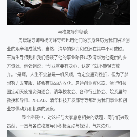
与校友导师畅谈
周增瑞导师和杨涛峰导师也用他们的亲身经历为我们讲述创
业的艰辛和成就感，当然，清华的魅力和资源在其中不可或缺。
王海生导师则和我们畅谈了他的事业路径以及清华为他提供的多
方资源，他强调说：“创业就要有决心，认定了就不能轻言放
弃。”是啊，人生不会总是一帆风顺，肯定会遇到挫折，但为了梦
想努力去克服，终会有满满的收获。启迪创业孵化器、清华科技
园定期天使投资沟通会、清华校友会、各种行业协会、院系里的
教授和导师、
X-LAB
、清华科技开发部等等都是为我们事业和创
业提供动力和机遇的源泉。
整个座谈中，对这样与大家息息相关的话题，同学们兴致
昂然，一直与各位校友导师积极互动与探讨，气氛浓烈。