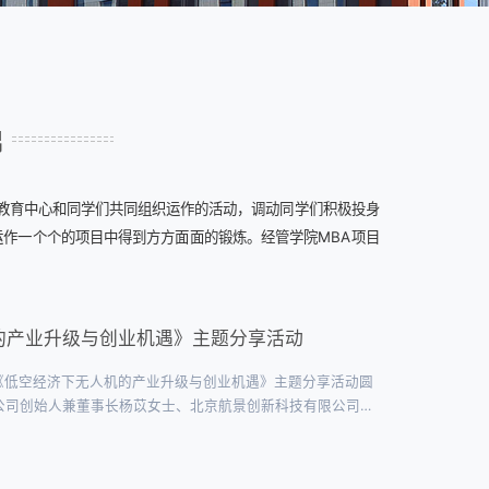
锦
A教育中心和同学们共同组织运作的活动，调动同学们积极投身
作一个个的项目中得到方方面面的锻炼。经管学院MBA项目
的产业升级与创业机遇》主题分享活动
办的《低空经济下无人机的产业升级与创业机遇》主题分享活动圆
公司创始人兼董事长杨苡女士、北京航景创新科技有限公司副
机场景化应用赋能产业升级与产教融合创新实践杨苡女士指
同勾勒出产业新图景，我国在重载一体机系统领域取...