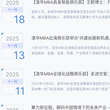
2025
【清华MBA具身智能俱乐部】王鹤博士：
十一月
金秋十月，由清华MBA具身智能俱乐部主办的“开启人
18
授，银河通用创始人、首席技术官王鹤博士作为主讲嘉
清华大学、北京大学、中国科学院、北京航空航天大学
师生到场交流。开场发言活动伊始，清华MBA具身智能俱乐
2025
清华MBA出海俱乐部举办“共建丝路新机遇
十一月
11月1日下午，清华MBA出海俱乐部在清华园成功举办
13
来自政府、金融、法律、传媒、产业等多个领域的专家学
新趋势与中国企业“出海”的高质量路径。本次活动汇聚
清商律师事务所及多位清华校友嘉宾。活动现场思想碰撞、
2025
【清华MBA全球化战略俱乐部】走进空客
十一月
2025年11月9日，清华MBA全球化战略俱乐部组织
11
亚洲唯一的飞机总装线，也是空客在欧洲以外首个民用
的重要典范。本次活动旨在通过实地探访与深度交流，拓
航空发展的理解。活动当天，来自空客中国可持续发展部
聚力新征程，解码中国情境下的未来产业 