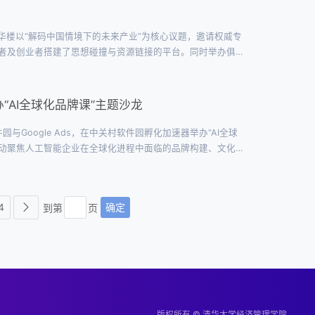
建华楼以“解码中国情境下的未来产业”为核心议题，邀请权威专
究者及创业者搭建了思想碰撞与资源链接的平台。同时举办俱
限”的核心宗旨。一、换届明向：承续初心，锚定科创管理新
的发展历程与核心价值。作为清华MBA教育中心...
“AI全球化品牌课”主题沙龙
园与Google Ads，在中关村软件园孵化加速器举办“AI全球
活动聚焦人工智能企业在全球化进程中面临的品牌构建、文化
—跨越语言的AI叙事活动伊始，中关村软件园发展有限责任公
球桥梁”三大关键词，勾勒出园区在助力AI...
4
确定
到第
页
版权所有 © 清华大学经济管理学院