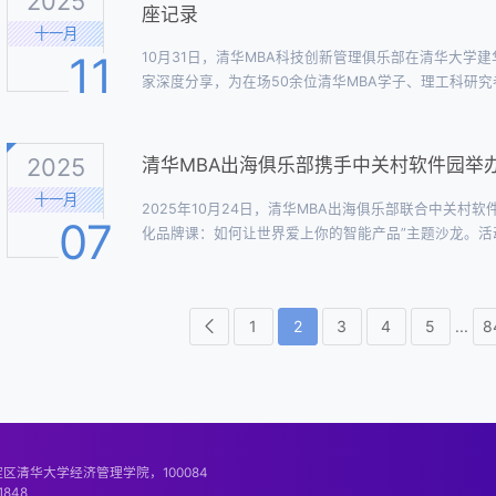
2025
座记录
十一月
11
10月31日，清华MBA科技创新管理俱乐部在清华大学
家深度分享，为在场50余位清华MBA学子、理工科研
乐部新旧换届的仪式，延续了俱乐部“聚力同行，创新无
目标活动伊始，首先回顾了清华MBA科技创新管理俱乐部
2025
清华MBA出海俱乐部携手中关村软件园举办
十一月
2025年10月24日，清华MBA出海俱乐部联合中关村软件
07
化品牌课：如何让世界爱上你的智能产品”主题沙龙。
共情与合规管理等核心议题。“让世界听见你的声音”—
司运营总监张晓娟致开场辞。她以“产业沃土、创新策源、全
1
2
3
4
5
...
8
区清华大学经济管理学院，100084
1848