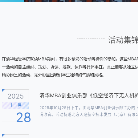
活动集
在清华经管学院就读MBA期间，有很多精彩的活动等待你的参加。这些MB
于活动的自主组织、策划、协调、筹款、运作等具体事宜，真正能够从独立运
精彩纷呈的活动，充分彰显出我们学生独特的气质和风格。
2025
清华MBA创业俱乐部《低空经济下无人机
十一月
2025年10月25日下午，由清华MBA创业俱乐部主
28
满收官。活动特邀北方天途航空技术发展（北京）有限
总经理陈冲先生担任分享嘉宾。图：活动合影一、无人
出，当前，政策支持、技术创新、基建完善与市场扩容共