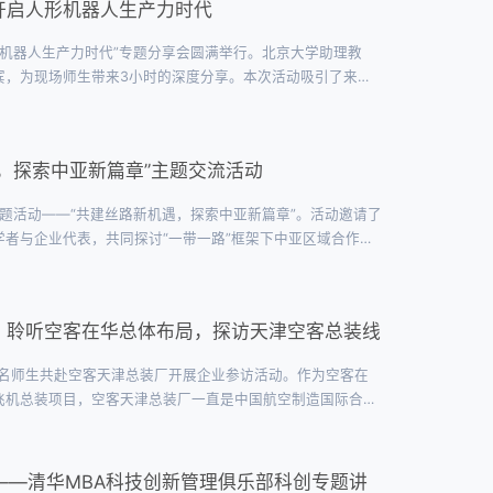
开启人形机器人生产力时代
形机器人生产力时代”专题分享会圆满举行。北京大学助理教
宾，为现场师生带来3小时的深度分享。本次活动吸引了来自
、香港大学、宾夕法尼亚大学、伦敦大学学院等海内外高校的
部副主席、主持人蒲冰（2024级P5班）向到场来...
，探索中亚新篇章”主题交流活动
主题活动——“共建丝路新机遇，探索中亚新篇章”。活动邀请了
者与企业代表，共同探讨“一带一路”框架下中亚区域合作的
清华经济管理学院、清华五道口金融学院、《中国贸易报》、
气氛热烈，展现了清华MBA群体在全球...
：聆听空客在华总体布局，探访天津空客总装线
近50名师生共赴空客天津总装厂开展企业参访活动。作为空客在
飞机总装项目，空客天津总装厂一直是中国航空制造国际合作
展清华MBA学子们的全球产业视野，深化对高端制造与绿色
的赵政先生作为特邀嘉宾，为同学们系统介绍了空客...
——清华MBA科技创新管理俱乐部科创专题讲