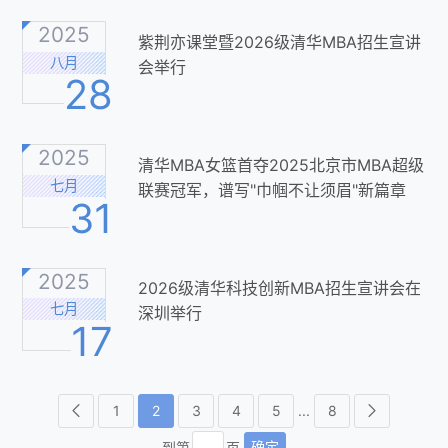
2025
紫荆亦课堂暨2026级清华MBA招生宣讲
八月
会举行
28
2025
清华MBA女篮首夺2025北京市MBA超级
七月
联赛冠军，谱写"巾帼不让须眉"新篇章
31
2025
2026级清华科技创新MBA招生宣讲会在
七月
深圳举行
17
1
2
3
4
5
...
8
确定
到第
页