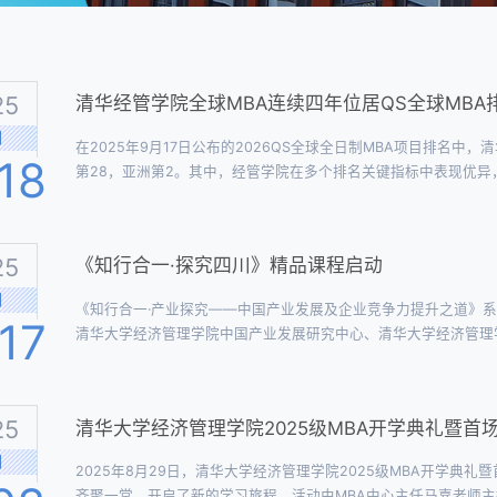
25
清华经管学院全球MBA连续四年位居QS全球MBA
月
在2025年9月17日公布的2026QS全球全日制MBA项目排名
18
第28，亚洲第2。其中，经管学院在多个排名关键指标中表现优异，在思想
蝉联亚洲第1；在投资回报（Return on Investment）指
省理工学院（MIT）深度合作以来，一直致力于培...
25
《知行合一·探究四川》精品课程启动
月
《知行合一·产业探究——中国产业发展及企业竞争力提升之道》
17
清华大学经济管理学院中国产业发展研究中心、清华大学经济管理学
安永、清华大学国有资产管理研究院、《国有资产管理》杂志社共
捷，清华经管学院MBA中心老师以及二十余...
25
清华大学经济管理学院2025级MBA开学典礼暨首
月
2025年8月29日，清华大学经济管理学院2025级MBA开学典
齐聚一堂，开启了新的学习旅程。活动由MBA中心主任马嘉老师