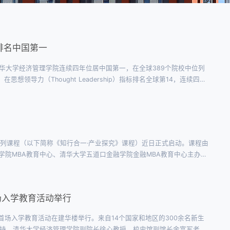
排名中国第一
中，清华大学经济管理学院连续四年位居中国第一，在全球389个院校中位列
领导力（Thought Leadership）指标排名全球第14，连续四年
标排名全球第24，亚洲第1。作为清华大学最早的全英文硕士项目，自1997年与麻
系列课程（以下简称《知行合一·产业探究》课程）近日正式启动。课程由
院MBA教育中心、清华大学五道口金融学院金融MBA教育中心主办，
同协办。清华大学五道口金融学院/清华经管学院教授、博士生导师焦
场入学教育活动举行
礼暨首场入学教育活动在建华楼举行。来自14个国家和地区的300余名新生
主持，清华大学经济管理学院副院长徐心教授、校史馆副馆长金富军老师