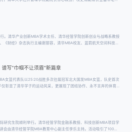
主任、会计系贾宁教授，2025级P3班教师班主任、市场营销系于春玲教
庄举行。清华产业创新MBA学术主任、清华经管学院创新创业与战略系教授
、《财经》杂志执行主编谢丽容，清华MBA校友、蓝箭航天空间科技股
动课堂”的亦庄经济技术开发区六大未来产业企业代表共同出席。活动吸引
，谱写"巾帼不让须眉"新篇章
BA女篮代表队以25:20战胜多次往届冠军北大国发MBA女篮，队史首次
不仅彰显了清华学子的运动风采，更展现了团结协作、永不言弃的体育
队，从创办至今已举办12届，为北京广大商科学子搭建了一年一度的高水
圳国际研究生院顺利举行。清华经管学院金融系教授、科技创新MBA项目学
讲会由清华经管学院MBA教育中心副主任李乐主持。活动吸引了100余