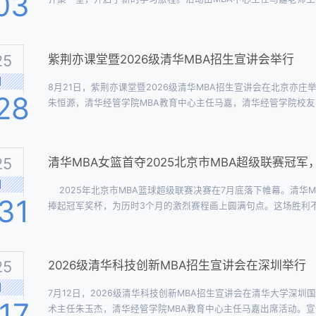
03
以及教师班主任代表：GMBA项目学术主任、2025级G班教师班
授，2025级P4班教师班主任、会计系陈武朝教授出席活...
25
紫荆亦课堂暨2026级清华MBA招生宣讲会举行
月
8月21日，紫荆亦课堂暨2026级清华MBA招生宣讲会在北京亦
28
朱恒源，清华经管学院MBA教育中心主任马嘉，清华经管学院校友
份有限公司创始人兼CEO张昌武，以及与清华MBA共建“产业移
了众多关注产业创新与清华MBA项目的优秀人才...
25
清华MBA女篮首夺2025北京市MBA超级联赛冠军
月
2025年北京市MBA篮球超级联赛决赛在7月底落下帷幕。清华M
31
捧起冠军奖杯，为历时3个月的激烈赛程画上圆满句点。这场胜利
精神。本届赛事云集了北京19所高校的MBA男篮及5支女篮代表
平竞技与交流平台。清华经管MBA女篮在小组赛阶...
25
2026级清华科技创新MBA招生宣讲会在深圳举行
月
7月12日，2026级清华科技创新MBA招生宣讲会在清华大学深
17
术主任朱玉杰，清华经管学院MBA教育中心主任马嘉出席活动。宣