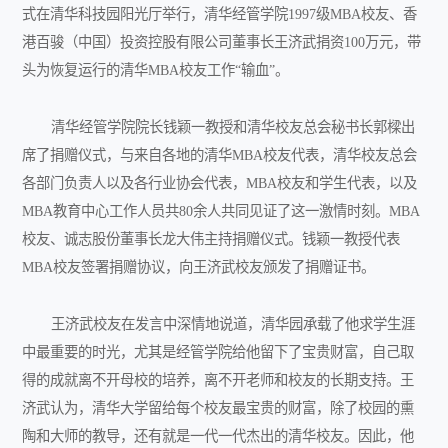
式在清华科技园阳光厅举行，清华经管学院1997级MBA校友、香
港百骏（中国）投资控股有限公司董事长王济武捐资100万元，带
头为恢复运行的清华MBA校友工作“输血”。
清华经管学院院长钱颖一教授和清华校友总会秘书长郭樑出
席了捐赠仪式，与来自各地的清华MBA校友代表，清华校友总会
各部门负责人以及各行业协会代表，MBA校友和学生代表，以及
MBA教育中心工作人员共80余人共同见证了这一激情时刻。MBA
校友、诚志股份董事长龙大伟主持捐赠仪式。钱颖一教授代表
MBA校友签署捐赠协议，向王济武校友颁发了捐赠证书。
王济武校友在发言中深情地说道，清华园承载了他求学生涯
中最重要的时光，尤其是经管学院给他留下了宝贵财富，自己取
得的成就离不开母校的培养，离不开老师和校友的长期支持。王
济武认为，清华大学留给每个校友最宝贵的财富，除了校园的熏
陶和大师的教导，还有就是一代一代杰出的清华校友。因此，他