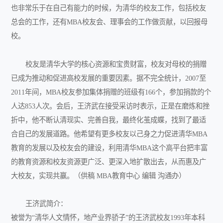
也非常乐于在自己有能力的时候，为清华的校友工作，包括校友
总会的工作，还有MBA校友会、理事会的工作做贡献，以回报母
校。
校友是清华大学的核心资源和宝贵财富，校友对母校的捐赠
已成为推动和促进高校发展的重要因素。据不完全统计，2007至
2011年间，MBA校友参加集体捐赠的班级有166个，参加捐款的个
人达853人次。会后，王济武在接受采访时表示，正是在磨炼和挫
折中，他不断认清现实、完善自我，最终化茧成蝶，找到了最适
合自己的发展道路。他希望有更多校友以己身之力促进清华MBA
教育的发展以及校友会的建设，利用清华MBA这个高平台把丰富
的教育资源和校友资源更广泛、更深入地扩散出去，从而惠及广
大校友，实现共赢。（供稿 MBA教育中心 编辑 沟通办）
王济武简介：
被誉为“清华人文情怀，地产业界骄子”的王济武校友1993年本科