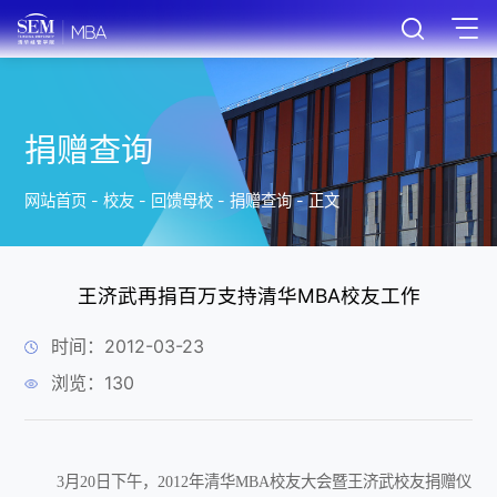
捐赠查询
网站首页
-
校友
-
回馈母校
-
捐赠查询
-
正文
王济武再捐百万支持清华MBA校友工作
时间：2012-03-23
浏览：
130
3月20日下午，2012年清华MBA校友大会暨王济武校友捐赠仪