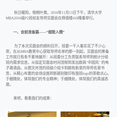
秋日暖阳，梧桐叶黄。2016年11月13日下午，清华大学
MBA2016级P2班校友导师见面会在舜德楼418隆重举行。
一、会前准备篇——“细致入微”
为了本次见面会的顺利召开，班委一干人着实花了不少心
思，在从MBA教育中心获取导师名单的那一刻起，见面会的筹备
工作就已有条不紊地展开：从班委分工负责联系导师到统计分组
班内需求信息，从拟定见面会时间流程到发出颇具“中国风” 的电
子邀请函，从图文并茂的班级介绍卡到颇有新意的导师名章书
签，从精心布置的会场设施到新颖别致印有我班logo的茶歇点心。
于细微处，体现我们的专业精神；于细微处，体现我们的真诚态
度。
来吧，看看我们的成果：