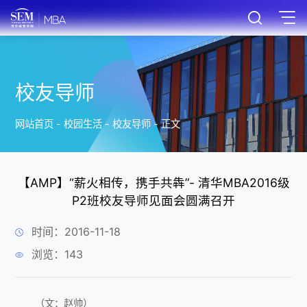
校友导师
网站首页
-
校园生活
-
校友导师
-
正文
【AMP】“薪火相传，携手共犇”- 清华MBA2016级
P2班校友导师见面会圆满召开
时间：2016-11-18
浏览：
143
（文：赵帅）