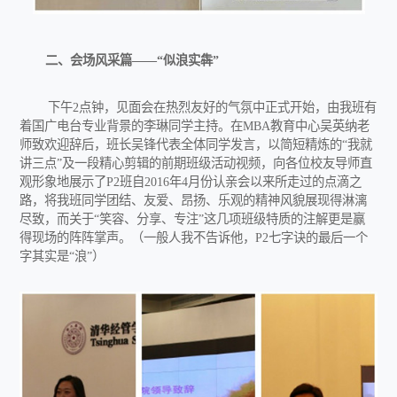
二、会场风采篇——“似浪实犇”
下午2点钟，见面会在热烈友好的气氛中正式开始，由我班有
着国广电台专业背景的李琳同学主持。在MBA教育中心吴英纳老
师致欢迎辞后，班长吴锋代表全体同学发言，以简短精炼的“我就
讲三点”及一段精心剪辑的前期班级活动视频，向各位校友导师直
观形象地展示了P2班自2016年4月份认亲会以来所走过的点滴之
路，将我班同学团结、友爱、昂扬、乐观的精神风貌展现得淋漓
尽致，而关于“笑容、分享、专注”这几项班级特质的注解更是赢
得现场的阵阵掌声。（一般人我不告诉他，P2七字诀的最后一个
字其实是“浪”）