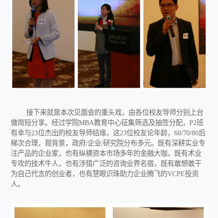
接下来就是本次见面会的重头戏，由各位校友导师分别上台
做简短分享。经过学院MBA教育中心征集筛选及抽签分配，P2班
有幸与23位杰出的校友导师结缘，这23位校友论年龄，60/70/80后
梯次合理，观背景，政府/企业/研究院分布多元。既有深耕实业专
注产品的企业家，也有纵横资本市场多年的金融大咖，既有术业
专攻的技术牛人，也有涉猎广泛的咨询业界名宿，既有敢想敢干
为自己代言的创业者，也有慧眼识珠助力企业腾飞的VCPE投资
人。