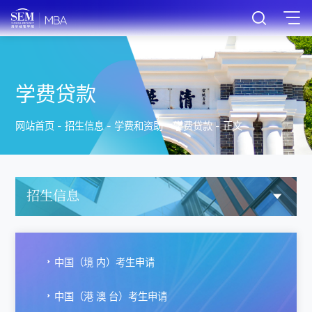
学费贷款
网站首页
-
招生信息
-
学费和资助
-
学费贷款
-
正文
招生信息
中国（境 内）考生申请
中国（港 澳 台）考生申请