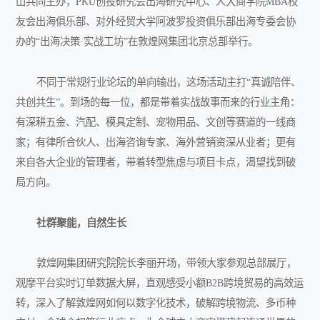
山共同主办，PKU创投研究会出海研究中心、人大商学院MBA校
友会出海俱乐部、对外经贸大学阿波罗投资俱乐部出海专委会协
办的“出海决策·实战工坊”在敦煌网集团北京总部举行。
不同于常规行业论坛的单向输出，这场活动主打“真诚陪伴、
共创共生”。到场的每一位，都是带着实战故事而来的行业主角：
有深耕五金、汽配、模具定制、宠物用品、文创等赛道的一线商
家；有律所合伙人、出海咨询专家、海外营销资深从业者；更有
来自各大企业的管理者，带着转型焦虑与项目卡点，渴望找到破
局方向。
社群聚能，自然生长
敦煌网集团研究院院长李丽开场，带领大家参观总部展厅，
观摩平台实时订单数据大屏，直观感受小额B2B跨境贸易的高效运
转，深入了解敦煌网如何以数字化技术，破解跨境物流、多币种