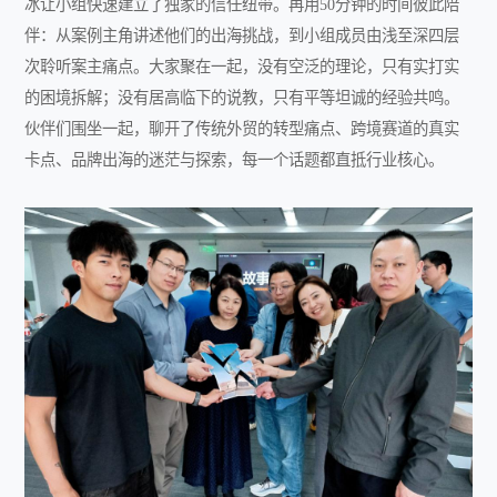
冰让小组快速建立了独家的信任纽带。再用50分钟的时间彼此陪
伴：从案例主角讲述他们的出海挑战，到小组成员由浅至深四层
次聆听案主痛点。大家聚在一起，没有空泛的理论，只有实打实
的困境拆解；没有居高临下的说教，只有平等坦诚的经验共鸣。
伙伴们围坐一起，聊开了传统外贸的转型痛点、跨境赛道的真实
卡点、品牌出海的迷茫与探索，每一个话题都直抵行业核心。